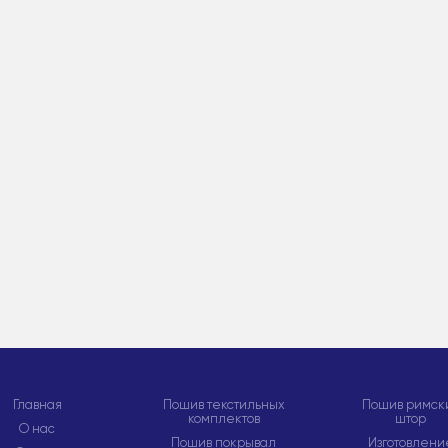
Главная
Пошив текстильных
Пошив римск
комплектов
штор
О нас
Пошив покрывал
Изготовлени