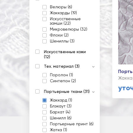
Велюры (6)
Жаккарды (19)
Искусственные
замши (22)
Микровелюры (32)
Флоки (2)
Шениллы (3)
Искусственные кожи
(12)
Тех. материал (3)
Порть
Поролон (1)
Жакка
Синтепон (2)
уто
Портьерные ткани (31)
Жаккард (1)
Блэкаут (3)
Бархат (4)
Шенилл (6)
Портьерные принт (6)
Жатка (1)