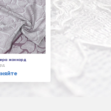
ера жаккард
рд
чняйте