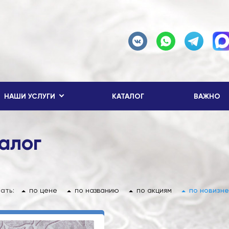
НАШИ УСЛУГИ
КАТАЛОГ
ВАЖНО
алог
ать:
по цене
по названию
по акциям
по новизне