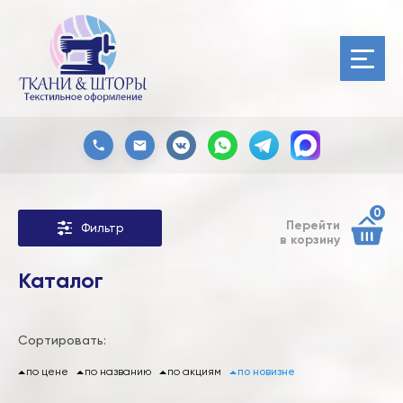
0
Перейти
Фильтр
в корзину
Каталог
Сортировать:
по цене
по названию
по акциям
по новизне