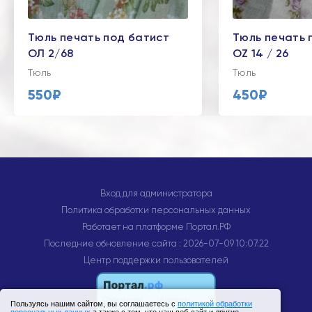
Тюль печать под батист
Тюль печать 
ОЛ 2/68
OZ 14 / 26
Тюль
Тюль
550₽
450₽
Вход для администратора
Политика обработки персональных данных
Работает на платформе
Портал.РФ
Последние обновление сайта
: 2026-07-09 10:07:22
Центр поддержки пользователей
Пользуясь нашим сайтом, вы соглашаетесь с
политикой обработки