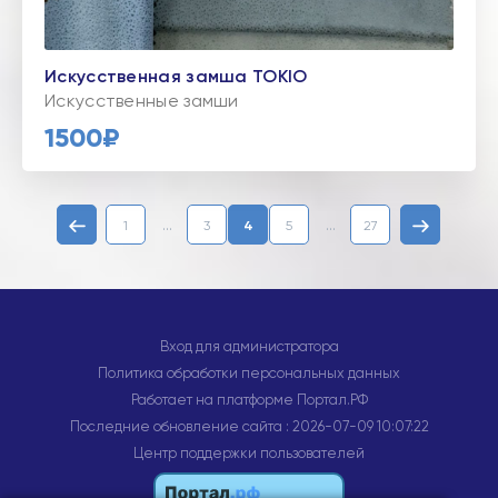
Искусственная замша TOKIO
Искусственные замши
1500₽
...
...
1
3
4
5
27
Вход для администратора
Политика обработки персональных данных
Работает на платформе
Портал.РФ
Последние обновление сайта
: 2026-07-09 10:07:22
Центр поддержки пользователей