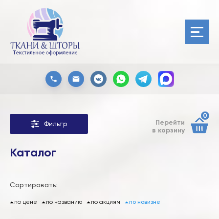
0
Перейти
Фильтр
в корзину
Каталог
Сортировать:
по цене
по названию
по акциям
по новизне